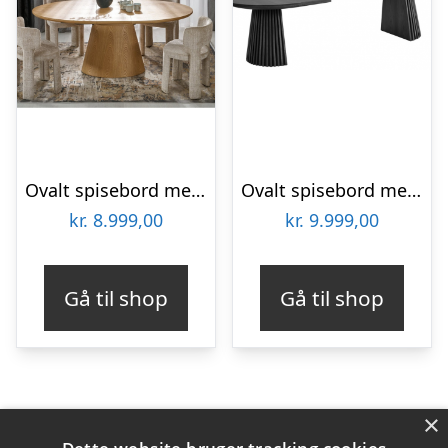
Ovalt spisebord med udtræk i MDF og egetræsfinér H77 x B160 – 200 x D100 cm – Eg
Ovalt spisebord med udtræk i MDF og egetræsfinér 120 x 200 – 250 – 300 cm – Gråsort
kr.
8.999,00
kr.
9.999,00
Gå til shop
Gå til shop
×
Varekategorier