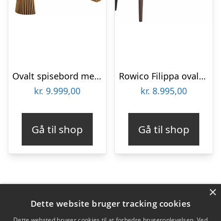
Ovalt spisebord med udtræk i MDF og egetræsfinér 120 x 200 – 250 – 300 cm – Eg
Rowico Filippa ovalt spisebord med udtræk i egetræ 170 – 210 x 105 cm – Brun
kr.
9.999,00
kr.
8.995,00
Gå til shop
Gå til shop
×
Varekategorier
Dette website bruger tracking cookies
Produkter
Dette websted bruger cookies til at forbedre brugeroplevelsen. Ved